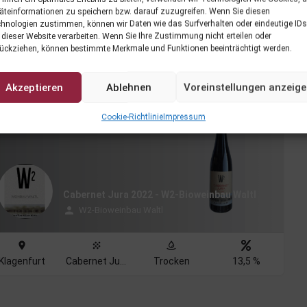
äteinformationen zu speichern bzw. darauf zuzugreifen. Wenn Sie diesen
hnologien zustimmen, können wir Daten wie das Surfverhalten oder eindeutige IDs
 dieser Website verarbeiten. Wenn Sie Ihre Zustimmung nicht erteilen oder
ückziehen, können bestimmte Merkmale und Funktionen beeinträchtigt werden.
1
Ergebnis wird an
Akzeptieren
Ablehnen
Voreinstellungen anzeig
Cookie-Richtlinie
Impressum
Cabernet Jura 2022 - W2-Bioweinbau Waltl
W2-Bioweinbau Waltl
Klagenfurt
Cabernet Jura
Trocken
13,5 %