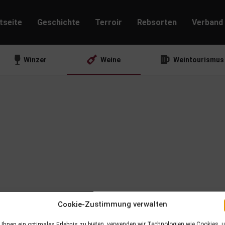
tseite
Geschichte
Terroir
Rebsorten
Verband
Winzer
Weine
Weintourismus
Cookie-Zustimmung verwalten
Ihnen ein optimales Erlebnis zu bieten, verwenden wir Technologien wie Cookies, 