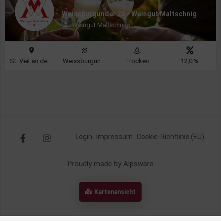
Weissburgunder 25 - Weingut Maltschnig
Weingut Maltschnig
St. Veit an der Glan
Weissburgunder
Trocken
12,0 %
Login
Impressum
Cookie-Richtlinie (EU)
Proudly made by Alpsware
Kartenansicht