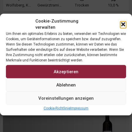
Wolfsberg, Klagenfurt
Gewürztraminer, Traminer
Trocken
13,0 %
Cookie-Zustimmung
€ 19,00
verwalten
Um Ihnen ein optimales Erlebnis zu bieten, verwenden wir Technologien wie
Cookies, um Geräteinformationen zu speichern bzw. darauf zuzugreifen.
Wenn Sie diesen Technologien zustimmen, können wir Daten wie das
Surfverhalten oder eindeutige IDs auf dieser Website verarbeiten. Wenn Sie
Ihre Zustimmung nicht erteilen oder zurückziehen, können bestimmte
Merkmale und Funktionen beeinträchtigt werden.
Grauburgunder 25 - DIVA - lenzbauer.wine
lenzbauer.wine
Akzeptieren
Ablehnen
Wolfsberg, Klagenfurt
Grauburgunder
Trocken
13,5 %
Voreinstellungen anzeigen
Cookie-Richtlinie
Impressum
€ 15,00