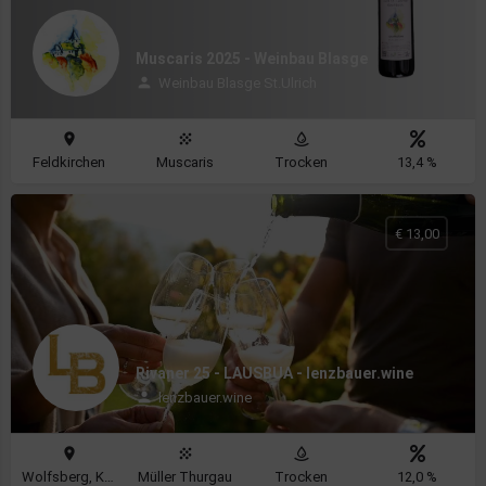
Muscaris 2025 - Weinbau Blasge
Weinbau Blasge St.Ulrich
Feldkirchen
Muscaris
Trocken
13,4 %
€ 13,00
Rivaner 25 - LAUSBUA - lenzbauer.wine
lenzbauer.wine
Wolfsberg, Klagenfurt
Müller Thurgau
Trocken
12,0 %