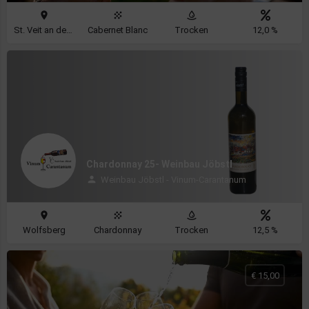
St. Veit an der Glan
Cabernet Blanc
Trocken
12,0 %
Chardonnay 25- Weinbau Jöbstl
Weinbau Jöbstl - Vinum-Carantanum
Wolfsberg
Chardonnay
Trocken
12,5 %
€ 15,00