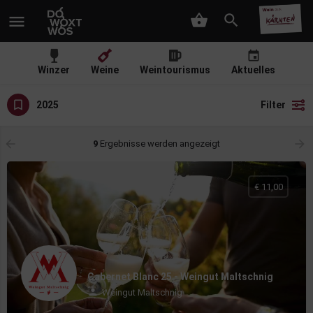
Winzer
Weine
Weintourismus
Aktuelles
2025
Filter
9
Ergebnisse werden angezeigt
€ 11,00
Cabernet Blanc 25 - Weingut Maltschnig
Weingut Maltschnig