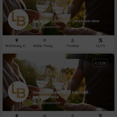
Cuvee 25 - LAVANTUS - lenzbauer.wine
lenzbauer.wine
Wolfsberg, Klagenfurt
Müller Thurgau, Gewürztraminer
Trocken
12,5 %
€ 19,00
Gewürztraminer 25 - CASANOVA -
lenzbauer.wine
lenzbauer.wine