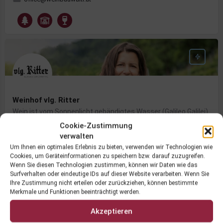
Weinhof vlg. Ritter
Wein ist vom Sonnenlicht gebändigtes Wasser (Galileo Galilei)
Cookie-Zustimmung
Loschental 8, 9470 Sankt Paul im Lavanttal
verwalten
+43 680 3027100
wein@vulgoritter.at
Um Ihnen ein optimales Erlebnis zu bieten, verwenden wir Technologien wie
Cookies, um Geräteinformationen zu speichern bzw. darauf zuzugreifen.
Wenn Sie diesen Technologien zustimmen, können wir Daten wie das
Surfverhalten oder eindeutige IDs auf dieser Website verarbeiten. Wenn Sie
Ihre Zustimmung nicht erteilen oder zurückziehen, können bestimmte
Merkmale und Funktionen beeinträchtigt werden.
Akzeptieren