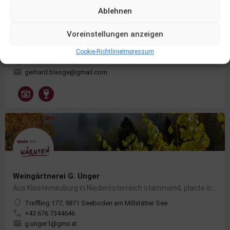
Ablehnen
Weinbau Blasge St.Ulrich
Voreinstellungen anzeigen
Weinbau seit 2004. Im Jahr 1998 verwüstete ein gewaltiger Sturm auch die Bäume am St. Ulricher Kirchbichl.…
St.-Ulrich, 9560 Feldkirchen in Kärnten
Cookie-Richtlinie
Impressum
+43 0680 3249115
gerhard.blasge@gmail.com
Weingärtnerei G. Unger
Aus Klosterneuburg in Niederösterreich stammend, plante ich für meine Pensionszeit näher bei den Bergen zu…
Treffling 177, 9871 Seeboden am Millstätter See
+43 676 7344646
g.unger1@gmx.at