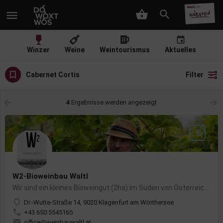
Winzer
Weine
Weintourismus
Aktuelles
Cabernet Cortis
Filter
4
Ergebnisse werden angezeigt
W2-Bioweinbau Waltl
Wir sind ein kleines Bioweingut (2ha) im Süden von Österreich (Klagenfurt) und keltern ausschließlich…
Dr.-Wutte-Straße 14, 9020 Klagenfurt am Wörthersee
+43 650 5545165
office@weinbauwaltl.at