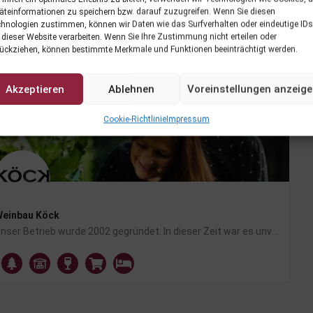
äteinformationen zu speichern bzw. darauf zuzugreifen. Wenn Sie diesen
hnologien zustimmen, können wir Daten wie das Surfverhalten oder eindeutige IDs
 dieser Website verarbeiten. Wenn Sie Ihre Zustimmung nicht erteilen oder
ückziehen, können bestimmte Merkmale und Funktionen beeinträchtigt werden.
1
Ergebnis wird an
Akzeptieren
Ablehnen
Voreinstellungen anzeig
Cookie-Richtlinie
Impressum
einbau Köck
Unser Betrieb wurde 2002 gegründet. In dieser Zeit war es unvorstellbar, dass auf 750m Seehöhe Weinbau in…
Pollenitz 6, 9560 Feldkirchen in Kärnten
+43 664 8204887
g.koeck@weinbau-koeck.at