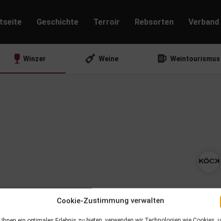
tseite
Geschichte
Terroir
Rebsorten
Verband
Winzer
Weine
Weintourismus
Cookie-Zustimmung verwalten
Ihnen ein optimales Erlebnis zu bieten, verwenden wir Technologien wie Cookies, 