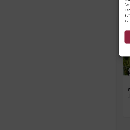
Ger
Tec
auf
zur
W