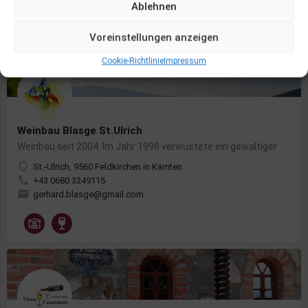
Ablehnen
Voreinstellungen anzeigen
Cookie-Richtlinie
Impressum
Weinbau Blasge St.Ulrich
Weinbau seit 2004. Im Jahr 1998 verwüstete ein gewaltiger Sturm auch die Bäume am St. Ulricher Kirchbichl.…
St.-Ulrich, 9560 Feldkirchen in Kärnten
+43 0680 3249115
gerhard.blasge@gmail.com