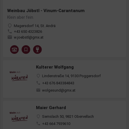
Weinbau Jöbstl - Vinum-Carantanum
Klein aber fein.
Magersdorf 14, St. Andrä
+43 650 4323826
w.joebstl@gmx.at
Kulterer Wolfgang
Lindenstraße 14, 9130 Poggersdorf
+43 676 843384843
wolgesund@gmx.at
Maier Gerhard
Semslach 50, 9821 Obervellach
+43 664 7939610