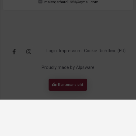
maiergerhard1953@gmail.com
Login
Impressum
Cookie-Richtlinie (EU)
Proudly made by Alpsware
Kartenansicht