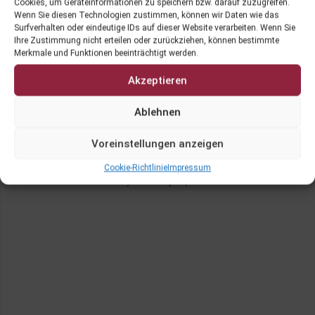
Cookies, um Geräteinformationen zu speichern bzw. darauf zuzugreifen.
Wenn Sie diesen Technologien zustimmen, können wir Daten wie das
Surfverhalten oder eindeutige IDs auf dieser Website verarbeiten. Wenn Sie
Ihre Zustimmung nicht erteilen oder zurückziehen, können bestimmte
Merkmale und Funktionen beeinträchtigt werden.
Akzeptieren
Ablehnen
Login
Impressum
Cookie-Richtlinie (EU)
Voreinstellungen anzeigen
Cookie-Richtlinie
Impressum
Proudly made by Alpsware