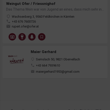
Weingut Ofer / Friessnighof
Das Thema Wein war von Jugend an eines, dass mich sehr interessierte. 2005 beschloss ich, mich an meinen…
Wachsenberg 3, 9560 Feldkirchen in Kärnten
+43 676 7600726
rupert.ofer@ofer.at
Maier Gerhard
Semslach 50, 9821 Obervellach
+43 664 7939610
maiergerhard1953@gmail.com