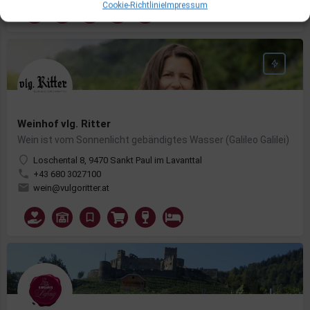
Cookie-Richtlinie
Impressum
Weinhof vlg. Ritter
Wein ist vom Sonnenlicht gebändigtes Wasser (Galileo Galilei)
Loschental 8, 9470 Sankt Paul im Lavanttal
+43 680 3027100
wein@vulgoritter.at