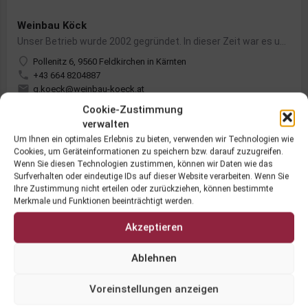
Weinbau Köck
Unser Betrieb wurde 2002 gegründet. In dieser Zeit war es unvorstellbar, dass auf 750m Seehöhe Weinbau in…
Pollenitz 6, 9560 Feldkirchen in Kärnten
+43 664 8204887
g.koeck@weinbau-koeck.at
Cookie-Zustimmung
verwalten
Um Ihnen ein optimales Erlebnis zu bieten, verwenden wir Technologien wie
Cookies, um Geräteinformationen zu speichern bzw. darauf zuzugreifen.
Wenn Sie diesen Technologien zustimmen, können wir Daten wie das
Surfverhalten oder eindeutige IDs auf dieser Website verarbeiten. Wenn Sie
Ihre Zustimmung nicht erteilen oder zurückziehen, können bestimmte
Merkmale und Funktionen beeinträchtigt werden.
Akzeptieren
Weingut Burg Taggenbrunn
Auf dem Gebiet wird bereits seit 20 Jahren Wein angebaut. Der eigentliche Grundstein für Weinanbau in großem…
Ablehnen
Taggenbrunn 9, 9300 Sankt Georgen am Längsee
+43 4212 30200
Voreinstellungen anzeigen
info@taggenbrunn.at