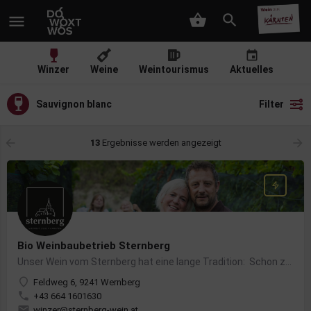
Winzer
Weine
Weintourismus
Aktuelles
Sauvignon blanc
Filter
13
Ergebnisse werden angezeigt
Bio Weinbaubetrieb Sternberg
Unser Wein vom Sternberg hat eine lange Tradition: Schon zur Zeit der Römerherrschaft wurde an den Hängen…
Feldweg 6, 9241 Wernberg
+43 664 1601630
winzer@sternberg-wein.at