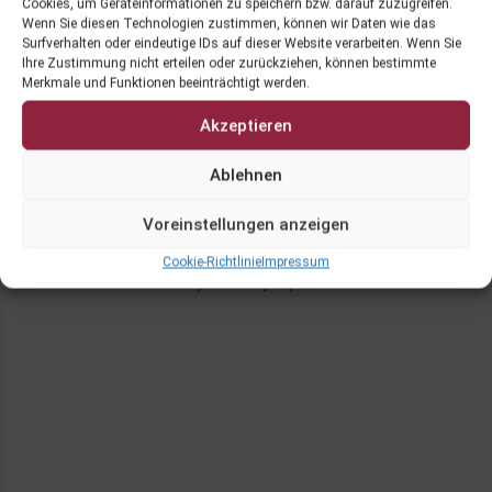
Cookies, um Geräteinformationen zu speichern bzw. darauf zuzugreifen.
Wenn Sie diesen Technologien zustimmen, können wir Daten wie das
Surfverhalten oder eindeutige IDs auf dieser Website verarbeiten. Wenn Sie
Ihre Zustimmung nicht erteilen oder zurückziehen, können bestimmte
Merkmale und Funktionen beeinträchtigt werden.
Akzeptieren
Ablehnen
Login
Impressum
Cookie-Richtlinie (EU)
Voreinstellungen anzeigen
Cookie-Richtlinie
Impressum
Proudly made by Alpsware