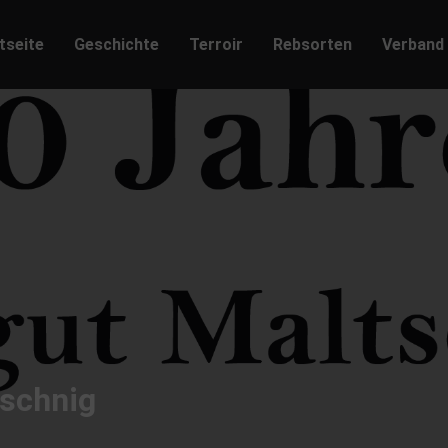
tseite
Geschichte
Terroir
Rebsorten
Verband
tschnig