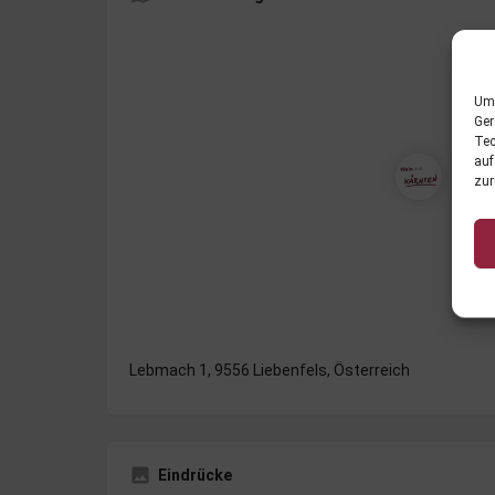
Um 
Ger
Tec
auf
zur
Lebmach 1, 9556 Liebenfels, Österreich
Eindrücke