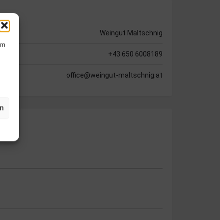
Weingut Maltschnig
um
+43 650 6008189
office@weingut-maltschnig.at
en