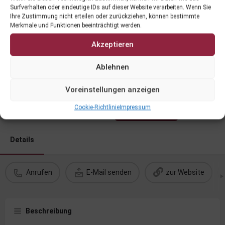
Surfverhalten oder eindeutige IDs auf dieser Website verarbeiten. Wenn Sie
Ihre Zustimmung nicht erteilen oder zurückziehen, können bestimmte
Merkmale und Funktionen beeinträchtigt werden.
Akzeptieren
Fürstlich im Museum - Kärntner
Ablehnen
Weinfest
Voreinstellungen anzeigen
Veranstaltungsdatum
Cookie-Richtlinie
Impressum
Anfragen
18.10.2024 13:00 - 22:00
Details
Anrufen
E-Mail senden
zur Website
Beschreibung