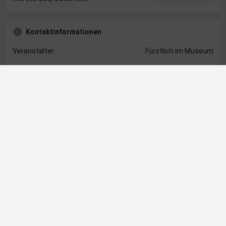
Kontaktinformationen
Veranstalter
Fürstlich im Museum
Telefonnummer
+43 463 502638
E-Mail Adresse
info@cafe-fuerstlich.at
Website
https://cafe-fuerstlich.at
Direktkontakt
Ihr Name
Ihre E-Mail Adresse