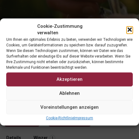
Cookie-Zustimmung
verwalten
Um Ihnen ein optimales Erlebnis zu bieten, verwenden wir Technologien wie
Cookies, um Geräteinformationen zu speichern bzw. darauf zuzugreifen.
Wenn Sie diesen Technologien zustimmen, können wir Daten wie das
Surfverhalten oder eindeutige IDs auf dieser Website verarbeiten. Wenn Sie
Ihre Zustimmung nicht erteilen oder zurückziehen, können bestimmte
Merkmale und Funktionen beeinträchtigt werden.
Akzeptieren
Grauburgunder 25 - DIVA -
Ablehnen
lenzbauer.wine
Voreinstellungen anzeigen
Cookie-Richtlinie
Impressum
Kaufen
Datenblatt
Details
Winzer
1