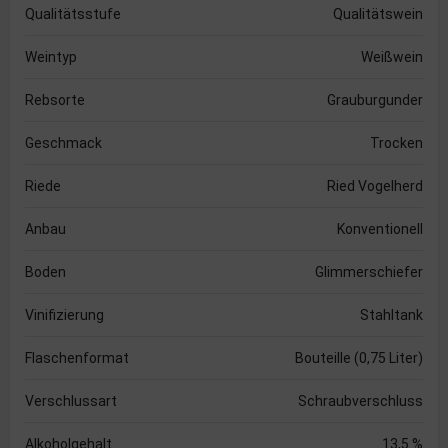
Qualitätsstufe
Qualitätswein
Weintyp
Weißwein
Rebsorte
Grauburgunder
Geschmack
Trocken
Riede
Ried Vogelherd
Anbau
Konventionell
Boden
Glimmerschiefer
Vinifizierung
Stahltank
Flaschenformat
Bouteille (0,75 Liter)
Verschlussart
Schraubverschluss
Alkoholgehalt
13,5 %