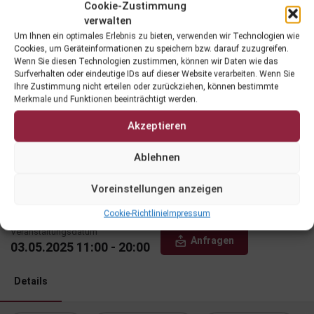
Cookie-Zustimmung
verwalten
Um Ihnen ein optimales Erlebnis zu bieten, verwenden wir Technologien wie
Cookies, um Geräteinformationen zu speichern bzw. darauf zuzugreifen.
Wenn Sie diesen Technologien zustimmen, können wir Daten wie das
Surfverhalten oder eindeutige IDs auf dieser Website verarbeiten. Wenn Sie
Ihre Zustimmung nicht erteilen oder zurückziehen, können bestimmte
Merkmale und Funktionen beeinträchtigt werden.
Akzeptieren
lenzbauer.wine -
Ablehnen
Jahrgangspräsentation & 20 Jahre
Weingarten Wolfsberg
Voreinstellungen anzeigen
Cookie-Richtlinie
Impressum
Veranstaltungsdatum
Anfragen
03.05.2025 11:00 - 20:00
Details