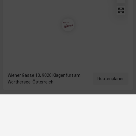
Wiener Gasse 10, 9020 Klagenfurt am
Routenplaner
Wörthersee, Österreich
Kontaktinformationen
Veranstalter
lenzbauer.wine
Telefonnummer
06504567133