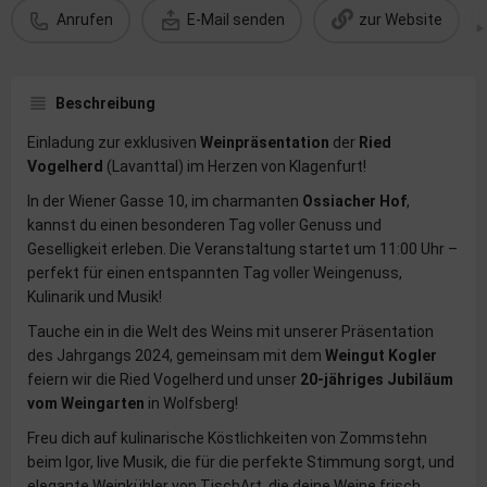
Anrufen
E-Mail senden
zur Website
Beschreibung
Einladung zur exklusiven
Weinpräsentation
der
Ried
Vogelherd
(Lavanttal) im Herzen von Klagenfurt!
In der Wiener Gasse 10, im charmanten
Ossiacher Hof
,
kannst du einen besonderen Tag voller Genuss und
Geselligkeit erleben. Die Veranstaltung startet um 11:00 Uhr –
perfekt für einen entspannten Tag voller Weingenuss,
Kulinarik und Musik!
Tauche ein in die Welt des Weins mit unserer Präsentation
des Jahrgangs 2024, gemeinsam mit dem
Weingut Kogler
feiern wir die Ried Vogelherd und unser
20-jähriges Jubiläum
vom Weingarten
in Wolfsberg!
Freu dich auf kulinarische Köstlichkeiten von Zommstehn
beim Igor, live Musik, die für die perfekte Stimmung sorgt, und
elegante Weinkühler von TischArt, die deine Weine frisch