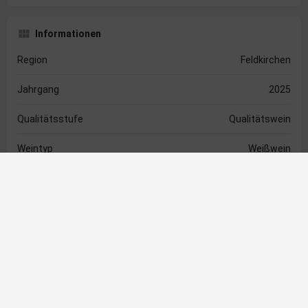
Informationen
Region
Feldkirchen
Jahrgang
2025
Qualitätsstufe
Qualitätswein
Weintyp
Weißwein
Rebsorte
Muscaris
Geschmack
Trocken
Riede
St.Ulricher Kirchbichl
Vinifizierung
Stahltank
Alkoholgehalt
13,4 %