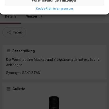
Voreinstellungen anzeigen
Datenblatt
Cookie-Richtlinie
Impressum
Details
Winzer
1
Teilen
Beschreibung
Der Wein hat eine Muskat-und Zitrusaromatik mit exotischen
Anklängen.
Synonym: SAKRISTAN
Gallerie