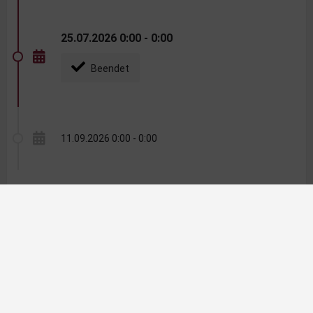
25.07.2026 0:00 - 0:00
Beendet
11.09.2026 0:00 - 0:00
Kontaktinformationen
Veranstalter
Weingut Fina
Telefonnummer
+43 664 8553332
E-Mail Adresse
weingut.fina@gmx.at