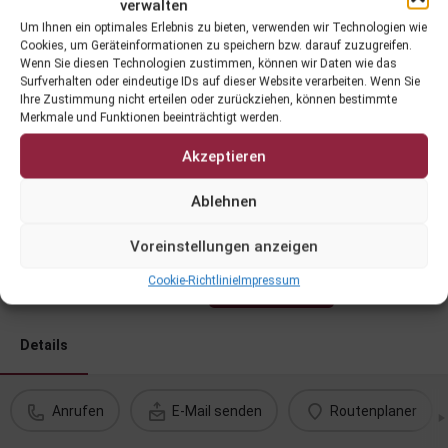
verwalten
Um Ihnen ein optimales Erlebnis zu bieten, verwenden wir Technologien wie
Cookies, um Geräteinformationen zu speichern bzw. darauf zuzugreifen.
Wenn Sie diesen Technologien zustimmen, können wir Daten wie das
Surfverhalten oder eindeutige IDs auf dieser Website verarbeiten. Wenn Sie
Ihre Zustimmung nicht erteilen oder zurückziehen, können bestimmte
Merkmale und Funktionen beeinträchtigt werden.
Akzeptieren
Picknick im Weingarten - Weingut
Ablehnen
Fina
Voreinstellungen anzeigen
Veranstaltungsdatum
Cookie-Richtlinie
Impressum
Anfragen
11.09.2026 0:00 - 0:00
Details
Anrufen
E-Mail senden
Routenplaner