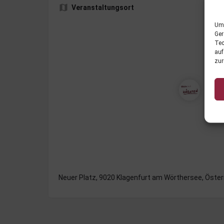
Veranstaltungsort
Um 
Ger
Tec
auf
zur
Neuer Platz, 9020 Klagenfurt am Wörthersee, Öster