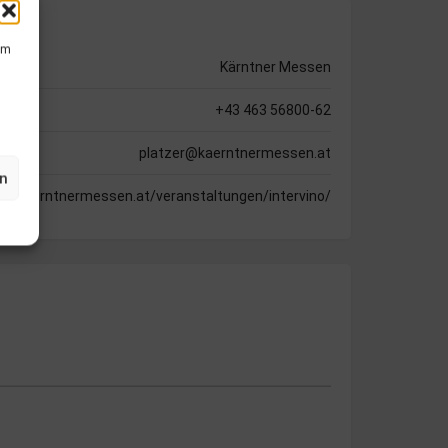
um
Kärntner Messen
+43 463 56800-62
platzer@kaerntnermessen.at
en
ww.kaerntnermessen.at/veranstaltungen/intervino/