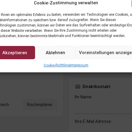
Cookie-Zustimmung verwalten
Kontaktinformationen
Ihnen ein optimales Erlebnis zu bieten, verwenden wir Technologien wie Cookies, 
Veranstalter
äteinformationen zu speichern bzw. darauf zuzugreifen. Wenn Sie diesen
hnologien zustimmen, können wir Daten wie das Surfverhalten oder eindeutige IDs
 dieser Website verarbeiten. Wenn Sie Ihre Zustimmung nicht erteilen oder
Telefonnummer
ückziehen, können bestimmte Merkmale und Funktionen beeinträchtigt werden.
E-Mail Adresse
Akzeptieren
Ablehnen
Voreinstellungen anzeig
Website
https://w
Cookie-Richtlinie
Impressum
Direktkontakt
Ihr Name
reich
Routenplaner
Ihre E-Mail Adresse