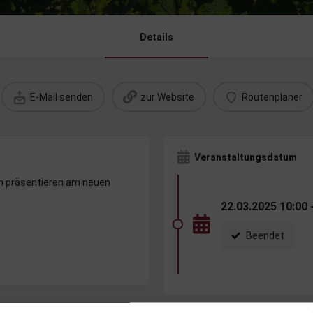
Details
E-Mail senden
zur Website
Routenplaner
Veranstaltungsdatum
n präsentieren am neuen
22.03.2025 10:00 
Beendet