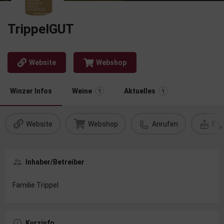
TrippelGUT
Website
Webshop
Winzer Infos
Weine
Aktuelles
1
1
Website
Webshop
Anrufen
E-M
Inhaber/Betreiber
Familie Trippel
Kurzinfo