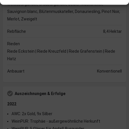
Weissburgunder, Grauburgunder, Gelber Muskateller,
Sauvignon blanc, Blütenmuskateller, Donauriesling, Pinot Noir,
Merlot, Zweigelt
Rebfläche
8,4 Hektar
Rieden
Riede Eckstein | Riede Kreuzfeld | Riede Grafenstein | Riede
Hatz
Anbauart
Konventionell
Auszeichnungen & Erfolge
2022
AWC: 2x Gold, 9x Silber
WeinPUR: Trophäe - außergewöhnliche Herkunft
WeinPUR: 5 Gläser für AndaS Burgunder