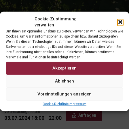
Cookie-Zustimmung
verwalten
Um Ihnen ein optimales Erlebnis zu bieten, verwenden wir Technologien wie
Cookies, um Geräteinformationen zu speichern bzw. darauf zuzugreifen.
Wenn Sie diesen Technologien zustimmen, können wir Daten wie das
Surfverhalten oder eindeutige IDs auf dieser Website verarbeiten. Wenn Sie
Ihre Zustimmung nicht erteilen oder zurückziehen, können bestimmte
Merkmale und Funktionen beeinträchtigt werden.
Akzeptieren
Wein aus Kärnten beim
Ablehnen
Sommerempfang des Landes in
Brüssel
Voreinstellungen anzeigen
Cookie-Richtlinie
Impressum
Veranstaltungsdatum
Anfragen
03.07.2024 18:00 - 22:00