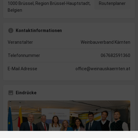
1000 Brüssel, Region Brüssel-Hauptstadt,
Routenplaner
Belgien
Kontaktinformationen
Veranstalter
Weinbauverband Kärnten
Telefonnummer
067682591360
E-Mail Adresse
office@weinauskaernten.at
Eindrücke