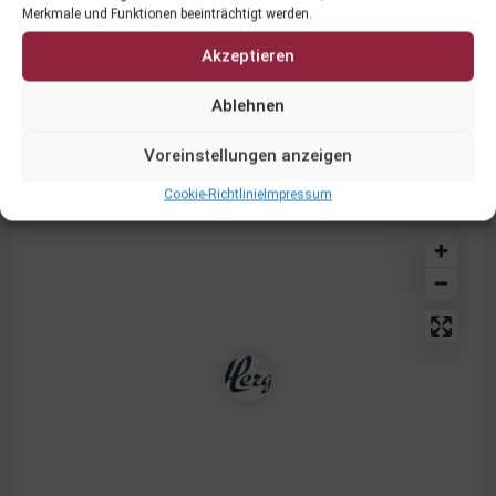
Merkmale und Funktionen beeinträchtigt werden.
Ansprechpartner
Akzeptieren
DI. Benjamin Herget Bsc., Treffelsdorfer Straße 43,
9300 St. Veit, +43 660 2255236, office@weinbau-
Ablehnen
herget.at
Voreinstellungen anzeigen
Cookie-Richtlinie
Impressum
Adresse