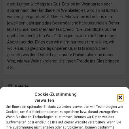
damit unser wichtigstes Gut. Egal ob im Weingarten oder
später nach der Handlese im Weinkeller, es wird so naturnah
wie möglich gearbeitet. Unsere Motivation ist es aus dem
jeweiligen Jahrgang das Bestmögliche herauszuholen. Daher
lautet unser selbsternanntes Credo: "Die unendliche Suche
nach dem perfekten Wein". Denn jedes Jahr stellt ein neues
Abenteuer dar. Eines das wir nicht nur meistern wollen, wir
wollen auch gleichzeitig unseren Qualitätsansprüchen
gerecht werden. Das ist sie, unsere Philosophie und unser
Weg, wie wir Weine kreieren, die Ihnen Freude ins Glas bringen
soll.
Galerie
Cookie-Zustimmung
verwalten
Um Ihnen ein optimales Erlebnis zu bieten, verwenden wir Technologien wie
Cookies, um Geräteinformationen zu speichern bzw. darauf zuzugreifen.
Wenn Sie diesen Technologien zustimmen, können wir Daten wie das
Surfverhalten oder eindeutige IDs auf dieser Website verarbeiten. Wenn Sie
Ihre Zustimmung nicht erteilen oder zurückziehen, können bestimmte