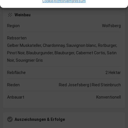
Cookie-Richtlinie
Impressum
Weinbau
Region
Wolfsberg
Rebsorten
Gelber Muskateller, Chardonnay, Sauvignon blanc, Rotburger,
Pinot Noir, Blauburgunder, Blauburger, Cabernet Cortis, Satin
Noir, Souvignier Gris
Rebfläche
2 Hektar
Rieden
Ried Josefsberg | Ried Steinbruch
Anbauart
Konventionell
Auszeichnungen & Erfolge