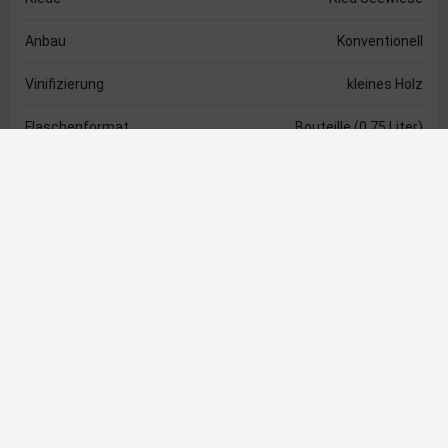
Anbau
Konventionell
Vinifizierung
kleines Holz
Flaschenformat
Bouteille (0,75 Liter)
Verschlussart
Korkverschluss
Alkoholgehalt
14,0 %
Säure
5,9 g/l
Restzucker
1,0 g/l
Empfehlungen
Trinktemperatur
16 - 18 Grad Celsius