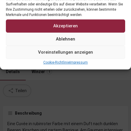
Surfverhalten oder eindeutige IDs auf dieser Website verarbeiten. Wenn Sie
Ihre Zustimmung nicht erteilen oder zurückziehen, können bestimmte
Merkmale und Funktionen beeinträchtigt werden.
Akzeptieren
Wild Cuvée 19
Ablehnen
Voreinstellungen anzeigen
Datenblatt
Cookie-Richtlinie
Impressum
Details
Winzer
1
Teilen
Beschreibung
Eine Cuvée in rubinroter Farbe mit einem Duft nach dunklen
Beeren, Kirschen und zartem Barrique. Am Gaumen intensiver