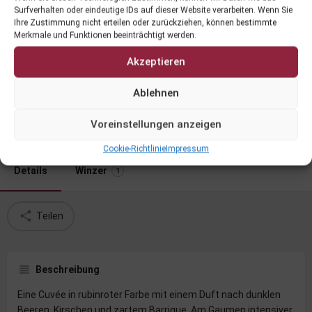
Surfverhalten oder eindeutige IDs auf dieser Website verarbeiten. Wenn Sie
Ihre Zustimmung nicht erteilen oder zurückziehen, können bestimmte
Merkmale und Funktionen beeinträchtigt werden.
Akzeptieren
Wild Cuvée 20
Ablehnen
Voreinstellungen anzeigen
Datenblatt
Cookie-Richtlinie
Impressum
Details
Winzer
1
Teilen
Beschreibung
Eine Cuvée in rubinroter Farbe mit einem Duft nach dunklen
Beeren, Kirschen und zartem Barrique. Am Gaumen intensiver