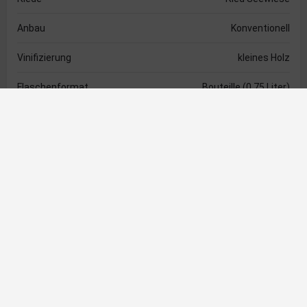
Anbau
Konventionell
Vinifizierung
kleines Holz
Flaschenformat
Bouteille (0,75 Liter)
Verschlussart
Korkverschluss
Alkoholgehalt
14,0 %
Säure
5,3 g/l
Restzucker
1,0 g/l
Empfehlungen
Trinktemperatur
16 - 18 Grad Celsius